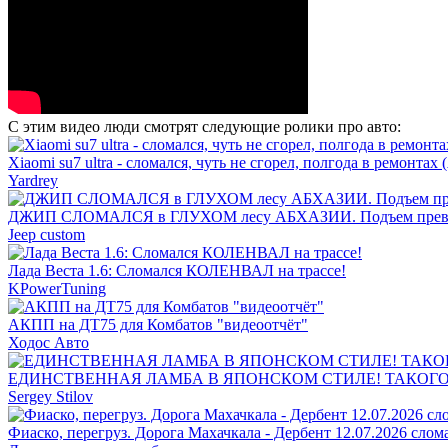
С этим видео люди смотрят следующие ролики про авто:
Xiaomi su7 ultra - сломался, чуть не сгорел, полгода в ремонтах
Yardrey
ДЖИП СЛОМАЛСЯ в ГЛУХОМ лесу АБХАЗИИ. Подъем преврат
Jeep custom
Лада Веста 1.6: Сломался КОЛЕНВАЛ на трассе!
KPowerTuning
АКПП на ДТ75 для Комбатов "видеоотчёт"
Ходос Авто
ЕДИНСТВЕННАЯ ЛАМБА В ЯПОНСКОМ СТИЛЕ! ТАКОГО
Sergey Stilov
Фиаско, перегруз. Дорога Махачкала - Дербент 12.07.2026 слом