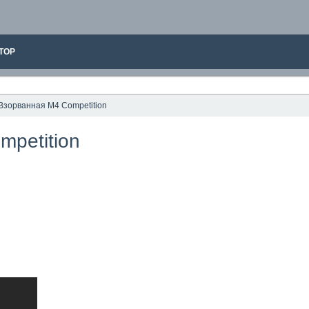
ТОР
Взорванная M4 Competition
mpetition