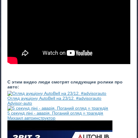
С этим видео люди смотрят следующие ролики про
авто:
Огляд аукціону AutoBell на 23/12. #advisorauto
Advisor-auto
5 секунд ліні - аварія. Поганий огляд = трагедія
Михаил автоинструктор