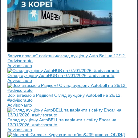
Запуск власної логістики/огляд аукціону Auto Bell на 12/12.
#advisorauto
Advisor-auto
Огляд аукціону AutoHUB на 07/01/2026. #advisorauto
Advisor-auto
Всіх вітаємо з Різдвом! Огляд аукціону AutoBell на 26/12.
#advisorauto
Advisor-auto
Огляд аукціону AutoBELL та варіанти з сайту Encar на
13/01/2026. #advisorauto
Advisor-auto