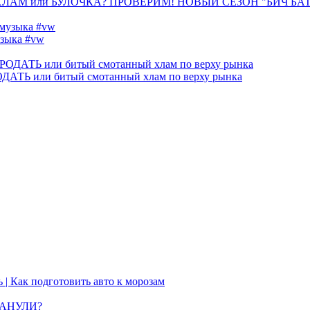
 ХЛАМ или БУЛОЧКА? ПРОВЕРИМ! НОВЫЙ СЕЗОН "БИЧ БА
узыка #vw
 или битый смотанный хлам по верху рынка
 | Как подготовить авто к морозам