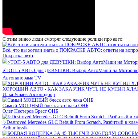
С этим видео люди смотрят следующие ролики про авто:
Всё, что вы хотели знать о ПОКРАСКЕ АВТО: ответы на вопро
Покраска авто
⚡️ТОП-5 АВТО для ДЕВУШКИ: Выбор АвтоМаши на Моторшоу 
Автопанорама TV
ХОРОШИЙ АВТО - КАК ЗАКАЗЧИК ЧУТЬ НЕ КУПИЛ ХЛАМ? #
Илья Ушаев Автоподбор
Самый МОЩНЫЙ блеск авто лака ОНБ
Олег Нестеров Брест ОНБ
✨Destroyed Mercedes GLC Rebuilt From Scratch. Разбитый в хла
Arthur tussik