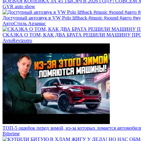
БОЕВАЯ КОПЕЙКА ЗА 45 ТЫСЯЧ В 2026 ГОДУ! СОВСЕМ
GVR auto show
Доступный автозвук в VW Polo liftback #music #sound #авто #м
АвтоСтиль Арзамас
СКАЗКА О ТОМ, КАК ДВА БРАТА РЕШИЛИ МАШИНУ ПРОДАТЬ
AvtoRevizorro
ТОП-5 ошибок перед зимой, из-за которых ломается автомобиль
Bilprime