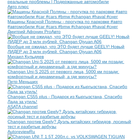
реальные проблемы | Подержанные автомобили
Авто плюс
Машины Красной Поляны - прогулка по парковке #авто
#автомобили #car #cars #bmw #changan #haval #снег
Дмитрий Афонин ProАвто
Вообще не ожидал, что ЭТО будет лучше GEELY! Новый
ЛИДЕР до 3 млн рублей. Changan Qiyuan A06
Михаил Кульдяев
Changan Uni-S 2025 от первого лица, 5000 км позади:
комфортный и динамичный, а где минусы?
Петр Меньших
Changan CS55 plus - Подарок из Кыргызстана, Спасибо
Лада за утиль!
ASATA channel
Changan против Geely? Дуэль китайских гибридов, лосиный
тест и разбитые арбузы
AutoreviewRu