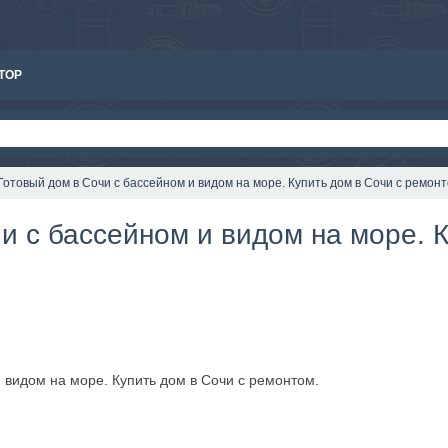
ТОР
Готовый дом в Сочи с бассейном и видом на море. Купить дом в Сочи с ремонт
и с бассейном и видом на море. 