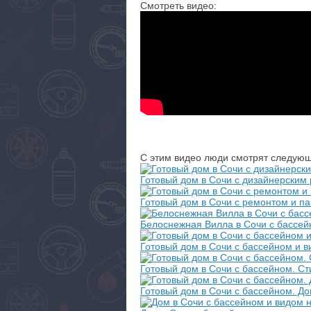
Смотреть видео:
С этим видео люди смотрят следующ
Готовый дом в Сочи с дизайнерским 
Готовый дом в Сочи с ремонтом и п
Белоснежная Вилла в Сочи с бассейн
Готовый дом в Сочи с бассейном и в
Готовый дом в Сочи с бассейном. Ст
Готовый дом в Сочи с бассейном. До