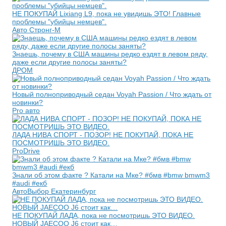
НЕ ПОКУПАЙ Lixiang L9, пока не увидишь ЭТО! Главные
проблемы "убийцы немцев".
Авто Стронг-М
Знаешь, почему в США машины редко ездят в левом ряду,
даже если другие полосы заняты?
ДРОМ
Новый полноприводный седан Voyah Passion / Что ждать от
новинки?
Pro авто
ЛАДА НИВА СПОРТ - ПОЗОР! НЕ ПОКУПАЙ, ПОКА НЕ
ПОСМОТРИШЬ ЭТО ВИДЕО.
ProDrive
Знали об этом факте ? Катали на Мке? #бмв #bmw bmwm3
#audi #екб
АвтоВыбор Екатеринбург
НЕ ПОКУПАЙ ЛАДА, пока не посмотришь ЭТО ВИДЕО.
НОВЫЙ JAECOO J6 стоит как…