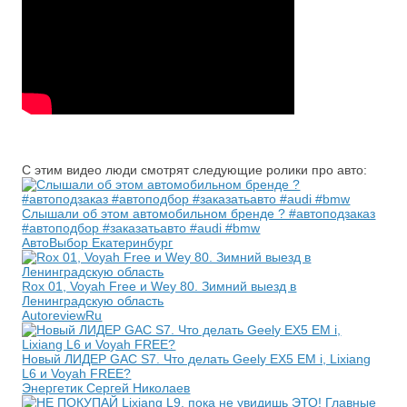
С этим видео люди смотрят следующие ролики про авто:
Слышали об этом автомобильном бренде ? #автоподзаказ
#автоподбор #заказатьавто #audi #bmw
АвтоВыбор Екатеринбург
Rox 01, Voyah Free и Wey 80. Зимний выезд в
Ленинградскую область
AutoreviewRu
Новый ЛИДЕР GAC S7. Что делать Geely EX5 EM i, Lixiang
L6 и Voyah FREE?
Энергетик Сергей Николаев