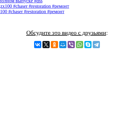
 полном выпуске #dss
00 #chaser #restoration #ремонт
Обсудите это видео с друзьями
: