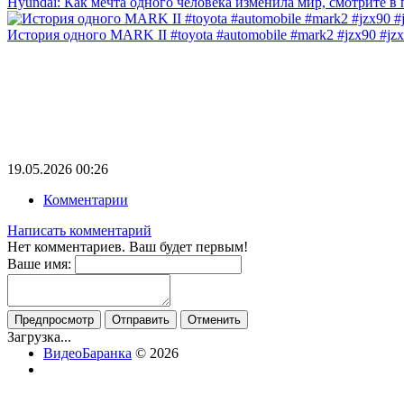
Hyundai: Как мечта одного человека изменила мир, смотрите в
История одного MARK II #toyota #automobile #mark2 #jzx90 #jzx1
19.05.2026
00:26
Комментарии
Написать комментарий
Нет комментариев. Ваш будет первым!
Ваше имя:
Загрузка...
ВидеоБаранка
© 2026