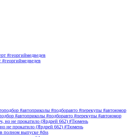
т #георгиймедведев
р #автоприколы #подборавто #перекупы #автоюмор
 но не прокатило (Ярдрей 662) #Тюмень