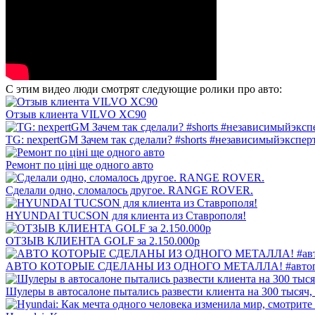
С этим видео люди смотрят следующие ролики про авто:
Отзыв клиента VILVO XC90
TG: nexpertGM Зачем так сделали? #shorts #независимыйэкспер
Ремонт по ціні ще одного авто
Сделали одно, сломалось другое. RANGE ROVER.
HYUNDAI TUCSON для клиента из Ставрополя!
ОТЗЫВ КЛИЕНТА GOLF за 2.150.000р
АВТО КОТОРЫЕ СДЕЛАНЫ ИЗ ОДНОГО МЕТАЛЛА! #автоподбо
Шулеры в автосалоне пытались развести клиента на 300 тысяч,