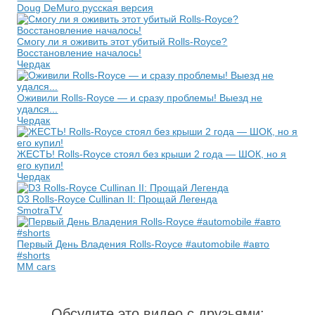
Doug DeMuro русская версия
Смогу ли я оживить этот убитый Rolls-Royce?
Восстановление началось!
Чердак
Оживили Rolls-Royce — и сразу проблемы! Выезд не
удался...
Чердак
ЖЕСТЬ! Rolls-Royce стоял без крыши 2 года — ШОК, но я
его купил!
Чердак
D3 Rolls-Royce Cullinan II: Прощай Легенда
SmotraTV
Первый День Владения Rolls-Royce #automobile #авто
#shorts
MM cars
Обсудите это видео с друзьями
: