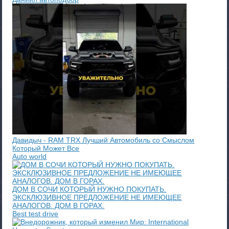
Давидыч - RAM TRX Лучший Автомобиль со Смыслом
Который Может Все
Auto world
ДОМ В СОЧИ КОТОРЫЙ НУЖНО ПОКУПАТЬ.
ЭКСКЛЮЗИВНОЕ ПРЕДЛОЖЕНИЕ НЕ ИМЕЮЩЕЕ
АНАЛОГОВ. ДОМ В ГОРАХ.
Best test drive