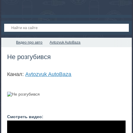
Видео про авто
Avtozvuk AutoBaza
Не розгубився
Канал:
Avtozvuk AutoBaza
Смотреть видео: