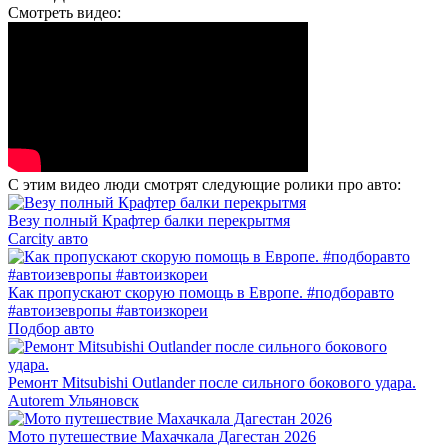
Смотреть видео:
С этим видео люди смотрят следующие ролики про авто:
Везу полный Крафтер балки перекрытмя
Carcity авто
Как пропускают скорую помощь в Европе. #подборавто
#автоизевропы #автоизкореи
Подбор авто
Ремонт Mitsubishi Outlander после сильного бокового удара.
Autorem Ульяновск
Мото путешествие Махачкала Дагестан 2026