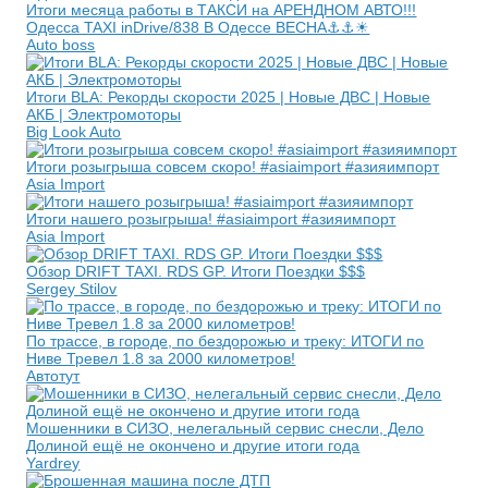
Итоги месяца работы в ТАКСИ на АРЕНДНОМ АВТО!!!
Одесса TAXI inDrive/838 В Одессе ВЕСНА⚓⚓☀️
Auto boss
Итоги BLA: Рекорды скорости 2025 | Новые ДВС | Новые
АКБ | Электромоторы
Big Look Auto
Итоги розыгрыша совсем скоро! #asiaimport #азияимпорт
Asia Import
Итоги нашего розыгрыша! #asiaimport #азияимпорт
Asia Import
Обзор DRIFT TAXI. RDS GP. Итоги Поездки $$$
Sergey Stilov
По трассе, в городе, по бездорожью и треку: ИТОГИ по
Ниве Тревел 1.8 за 2000 километров!
Автотут
Мошенники в СИЗО, нелегальный сервис снесли, Дело
Долиной ещё не окончено и другие итоги года
Yardrey