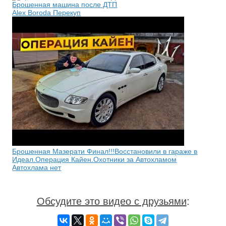
Брошенная машина после ДТП
Alex Boroda Перекуп
Брошенная Мазерати Финал!!!Восстановили в гараже в
Идеал.Операция Кайен.Охотники за Автохламом
Автохлама нет
Обсудите это видео с друзьями
: