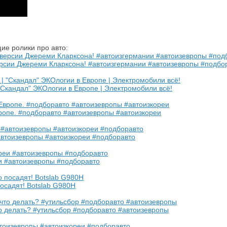
ие ролики про авто:
ерсии Джереми Кларксона! #автоизгермании #автоизевропы #подбо
 "Скандал" ЭКОлогии в Европе | Электромобили всё!
ропе. #подборавто #автоизевропы #автоизкореи
автоизевропы #автоизкореи #подборавто
и #автоизевропы #подборавто
осадят! Botslab G980H
то делать? #утильсбор #подборавто #автоизевропы