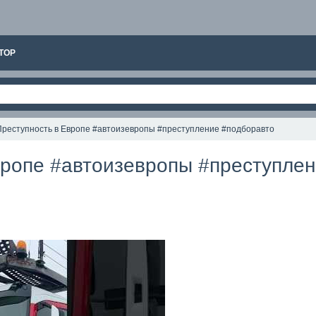
ТОР
Преступность в Европе #автоизевропы #преступление #подборавто
вропе #автоизевропы #преступле