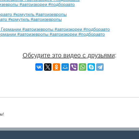
оизевропы #автоизкореи #подборавто
авто #комутиль #автоизевропы
Германии #автоизевропы #автоизкореи #подборавто
Обсудите это видео с друзьями
:
м!