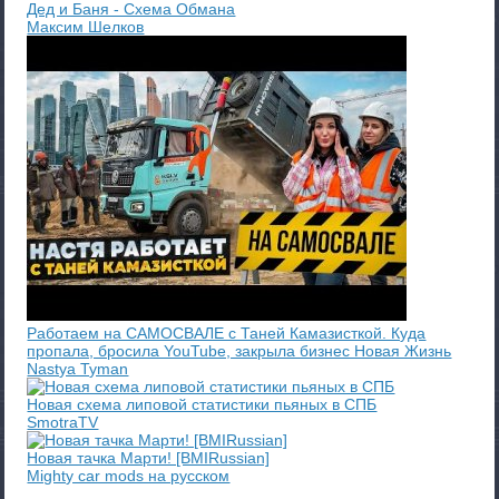
Дед и Баня - Схема Обмана
Максим Шелков
Работаем на САМОСВАЛЕ с Таней Камазисткой. Куда
пропала, бросила YouTube, закрыла бизнес Новая Жизнь
Nastya Tyman
Новая схема липовой статистики пьяных в СПБ
SmotraTV
Новая тачка Марти! [BMIRussian]
Mighty car mods на русском