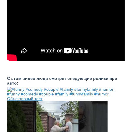
С этим видео люди смотрят следующие ролики про
авто:
#funny #comedy #couple #family #funnyfamily #humor
Объективный тест