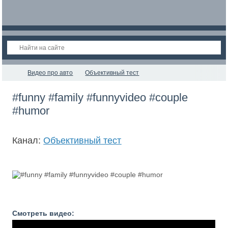
Видео про авто
Объективный тест
#funny #family #funnyvideo #couple
#humor
Канал:
Объективный тест
Смотреть видео: