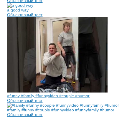
Объективный тест
a good way
Объективный тест
#funny #family #funnyvideo #couple #humor
Объективный тест
#family #funny #couple #funnyvideo #funnyfamily #humor
Объективный тест