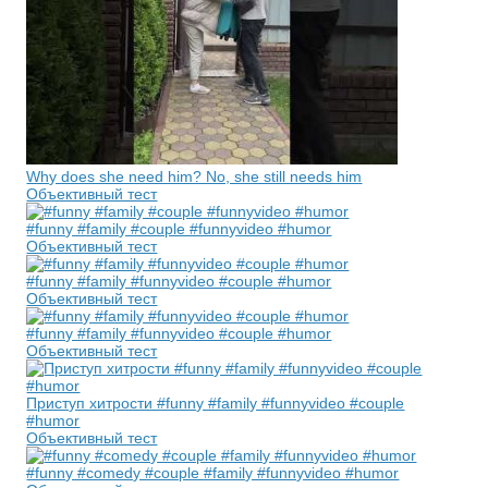
Why does she need him? No, she still needs him
Объективный тест
#funny #family #couple #funnyvideo #humor
Объективный тест
#funny #family #funnyvideo #couple #humor
Объективный тест
#funny #family #funnyvideo #couple #humor
Объективный тест
Приступ хитрости #funny #family #funnyvideo #couple
#humor
Объективный тест
#funny #comedy #couple #family #funnyvideo #humor