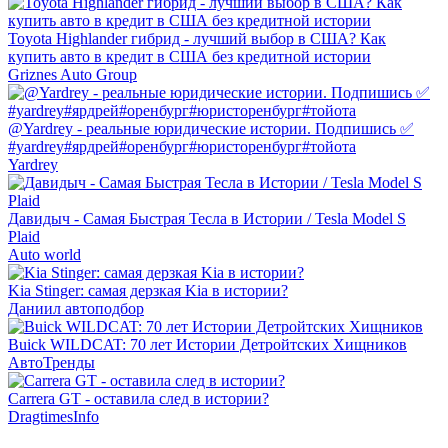
Toyota Highlander гибрид - лучший выбор в США? Как
купить авто в кредит в США без кредитной истории
Griznes Auto Group
@Yardrey - реальные юридические истории. Подпишись ✅
#yardrey#ярдрей#оренбург#юристоренбург#тойота
Yardrey
Давидыч - Самая Быстрая Тесла в Истории / Tesla Model S
Plaid
Auto world
Kia Stinger: самая дерзкая Kia в истории?
Даниил автоподбор
Buick WILDCAT: 70 лет Истории Детройтских Хищников
АвтоТренды
Carrera GT - оставила след в истории?
DragtimesInfo