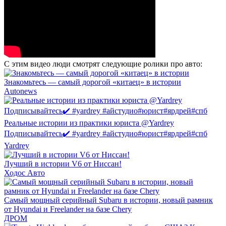
С этим видео люди смотрят следующие ролики про авто:
Знакомьтесь — самый дорогой «китаец» в истории
Autonews
Реальные истории из практики юриста @Yardrey
Подписывайтесь✔️ #yardrey #айстудио#юрист#ярдрей#спб
Yardrey
Лучший в истории V6 от Ниссан!
Ходос Авто
Самый мощный серийный Subaru в истории, новый рамник
от Hyundai и Freelander на базе Chery
ДРОМ