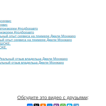
ервис
оизкореи #подборавто
ный опыт сервиса на примере Джили Монжаро
ОКЕ.
Реальный отзыв владельца Джили Монжаро
Обсудите это видео с друзьями
: