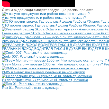
С этим видео люди смотрят следующие ролики про авто:
А вы уже празднуете или работа пока не отпускает?
СТО против гаража. Где реальный доход #работа #бизнес #автос
Реальный расход Skoda Octavia из Германии #автоизевропы #авт
Антикор и шумоизоляция — нужно ли это китайскому авто?Реаль
РЕАЛЬНЫЙ ДОХОД ВОДИТЕЛЯ ТАКСИ В ДУБАЕ! ВЫ БУДЕТЕ В Ш
Zeekr 007. Реальный отзыв владельца.
Geely Monjaro — первые 1000 км! Что понравилось, а что нет? 
BMW в Китае: показываем реальный рынок изнутри
Як перевірити ручник тримае чи ні. Автомат, Механіка
Rox 01. Реальный отзыв владельца.