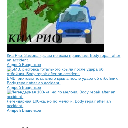
Киа Рио. Замена крыши по всем правилам. Body repair after
an accident.
Андрей Бищенков
БМВ, рихтовка тотального крыла после удара об отбойник.
Body repair after an accident.
Андрей Бищенков
Легендарная 100-ка, но по мелочи. Body repair after an
accident.
Андрей Бищенков