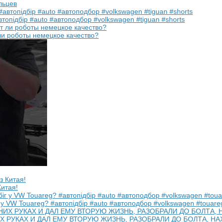
льцев
втопідбір #auto #автоподбор #volkswagen #tiguan #shorts
ли роботы немецкое качество?
Китая!
 у VW Touareg? #автопідбір #auto #автоподбор #volkswagen #touare
ИХ РУКАХ И ДАЛ ЕМУ ВТОРУЮ ЖИЗНЬ, РАЗОБРАЛИ ДО БОЛТА, НА