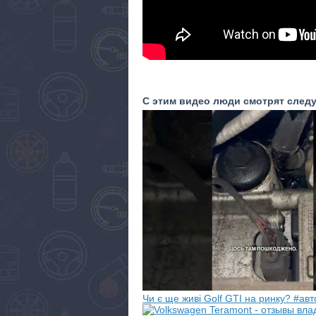
С этим видео люди смотрят след
Чи є ще живі Golf GTI на ринку? #авт