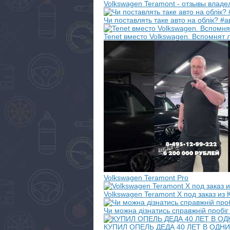
Volkswagen Teramont - отзывы владе
Чи поставлять таке авто на облік? #а
Tenet вместо Volkswagen. Вспомнят 
Volkswagen Teramont Pro
Volkswagen Teramont X под заказ из 
Чи можна дізнатись справжній пробіг
КУПИЛ ОПЕЛЬ ДЕДА 40 ЛЕТ В ОДН