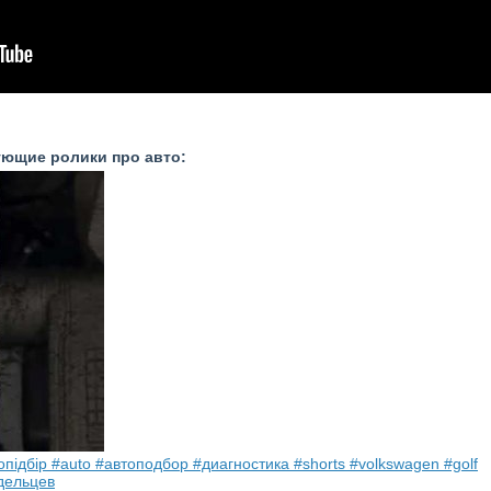
ующие ролики про авто:
опідбір #auto #автоподбор #диагностика #shorts #volkswagen #golf