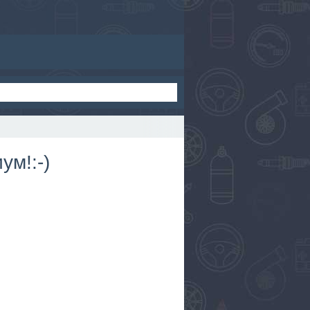
ум!:-)