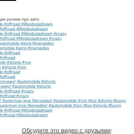
ие ролики про авто:
#offroad #lifeisbutadream
#offroad #lifeisbutadream #crazy
tomobile #amg #mersedes
#offroad
 #shorts #топ
#offroad
ему! #automobile #shorts
#offroad #crazy
perman love Mercedes! #automobile #топ #top #shorts #funny
#offroad #lifeisbutadream
Обсудите это видео с друзьями
: