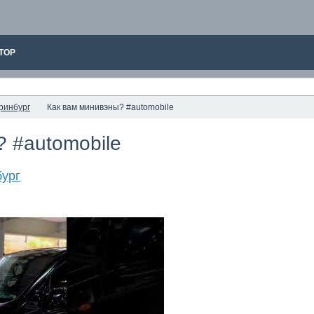
ТОР
ринбург
Как вам минивэны? #automobile
 #automobile
ург