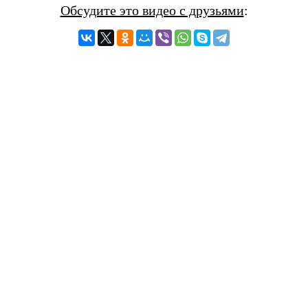
Обсудите это видео с друзьями
: