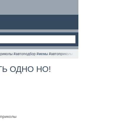
иколы #автоподбор #мемы #автоприколы
ТЬ ОДНО НО!