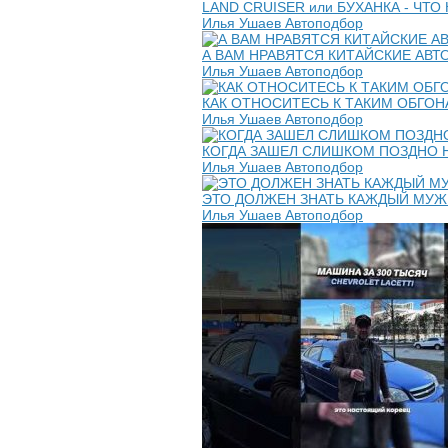
LAND CRUISER или БУХАНКА - ЧТО 
Илья Ушаев Автоподбор
А ВАМ НРАВЯТСЯ КИТАЙСКИЕ АВТО?
Илья Ушаев Автоподбор
КАК ОТНОСИТЕСЬ К ТАКИМ ОБГОНАМ
Илья Ушаев Автоподбор
КОГДА ЗАШЕЛ СЛИШКОМ ПОЗДНО 
Илья Ушаев Автоподбор
ЭТО ДОЛЖЕН ЗНАТЬ КАЖДЫЙ МУЖЧИ
Илья Ушаев Автоподбор