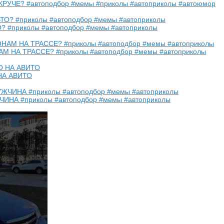
КРУЧЕ? #автоподбор #мемы #приколы #автоприколы #автоюмор
 #приколы #автоподбор #мемы #автоприколы
 НА ТРАССЕ? #приколы #автоподбор #мемы #автоприколы
НА АВИТО
НА #приколы #автоподбор #мемы #автоприколы