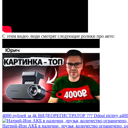
С этим видео люди смотрят следующие ролики про авто:
4000 рублей за 4k ВИДЕОРЕГИСТРАТОР ??? Ddpai pictrey a40
Натрий-Ион АКБ в наличии, друзья, количество ограничено, це