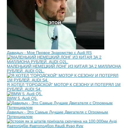
Давидыч - Мое Первое Знакомство с Audi RS
МАЛЕНЬКИЙ НЕМЕЦКИЙ ЛОНГ ИЗ КИТАЯ ЗА 2 МИЛЛИОНА
РУБЛЕЙ. AUDI Q2L.
Я ХОТЕЛ "ГОРОДСКОЙ" МОТОР К СЕЗОНУ И ПОТЕРЯЛ 1М
РУБЛЕЙ. AUDI S4.
BMW 5. Audi Q5.
Давидыч - Это Самые Лучшие Двигателя с Огромным
Потенциалом