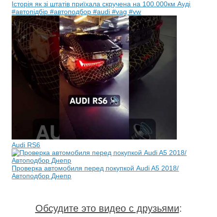
Історія як зі штатів приїхала скручена на 100.000км Ауді
#автопідбір #автоподбор #audi #vag #vw
Audi RS6
Проверка автомобиля перед покупкой Audi A5 2018/
Автоподбор Днепр
Обсудите это видео с друзьями
: