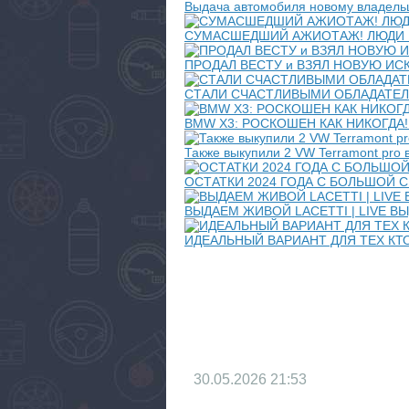
Выдача автомобиля новому владель
СУМАСШЕДШИЙ АЖИОТАЖ! ЛЮДИ ЕДУ
ПРОДАЛ ВЕСТУ и ВЗЯЛ НОВУЮ ИСКР
СТАЛИ СЧАСТЛИВЫМИ ОБЛАДАТЕЛЯМ
BMW X3: РОСКОШЕН КАК НИКОГДА! За
Также выкупили 2 VW Terramont pro
ОСТАТКИ 2024 ГОДА С БОЛЬШОЙ СКИ
ВЫДАЕМ ЖИВОЙ LACETTI | LIVE ВЫД
ИДЕАЛЬНЫЙ ВАРИАНТ ДЛЯ ТЕХ КТО 
30.05.2026
21:53