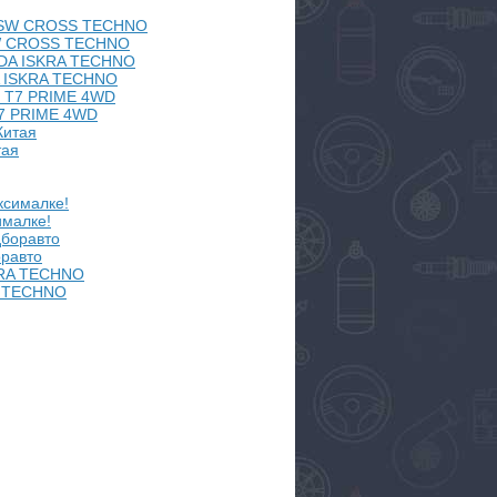
W CROSS TECHNO
A ISKRA TECHNO
7 PRIME 4WD
тая
малке!
равто
A TECHNO