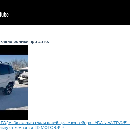
ующие ролики про авто:
ОДА! За сколько взяли новейшую с конвейера LADA NIVA TRAVE