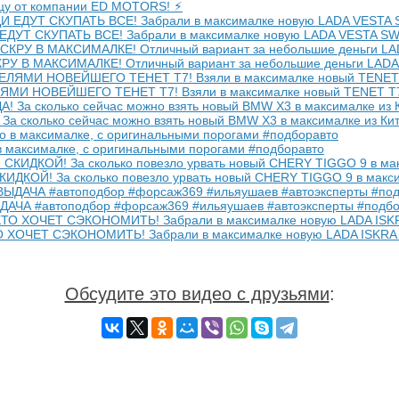
цу от компании ED MOTORS! ⚡️
Т СКУПАТЬ ВСЕ! Забрали в максималке новую LADA VESTA S
У В МАКСИМАЛКЕ! Отличный вариант за небольшие деньги LAD
И НОВЕЙШЕГО ТЕНЕТ Т7! Взяли в максималке новый TENET T
 сколько сейчас можно взять новый BMW X3 в максималке из Ки
 в максималке, с оригинальными порогами #подборавто
ДКОЙ! За сколько повезло урвать новый CHERY TIGGO 9 в макси
АЧА #автоподбор #форсаж369 #ильяушаев #автоэксперты #подбо
ХОЧЕТ СЭКОНОМИТЬ! Забрали в максималке новую LADA ISKR
Обсудите это видео с друзьями
: