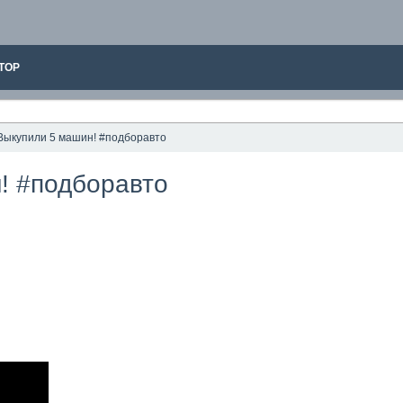
ТОР
Выкупили 5 машин! #подборавто
! #подборавто