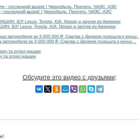
 последний вызов! | Чернобыль, Припять, ЧАЭС, АЭС
Б/У Lexus, Toyota, KIA, Nissan и другие из Америки
 автомобиля за 3 000 000 ₽: Сделка с Дромом подошла к концу…
річ та огляд машин
Обсудите это видео с друзьями
:
м!