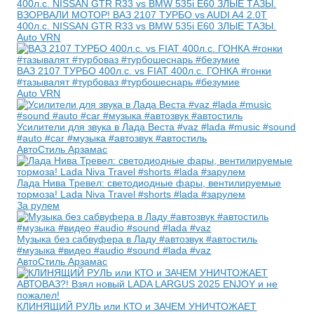
ВЗОРВАЛИ МОТОР! ВАЗ 2107 ТУРБО vs AUDI A4 2.0T
400л.с. NISSAN GTR R33 vs BMW 535i E60 ЗЛЫЕ ТАЗЫ.
Auto VRN
ВАЗ 2107 ТУРБО 400л.с. vs FIAT 400л.с. ГОНКА #гонки
#тазывалят #турбоваз #турбошеснарь #безумие
Auto VRN
Усилители для звука в Лада Веста #vaz #lada #music #sound
#auto #car #музыка #автозвук #автостиль
АвтоСтиль Арзамас
Лада Нива Тревел: светодиодные фары, вентилируемые
тормоза! Lada Niva Travel #shorts #lada #зарулем
За рулем
Музыка без сабвуфера в Ладу #автозвук #автостиль
#музыка #видео #audio #sound #lada #vaz
АвтоСтиль Арзамас
КЛИНЯЩИЙ РУЛЬ или КТО и ЗАЧЕМ УНИЧТОЖАЕТ