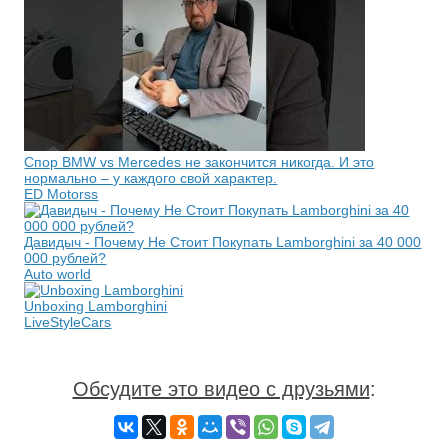
Спор BMW vs Mercedes не закончится никогда. И это
нормально – у каждого свой характер.
ED Motorss
Давидыч - Почему Не Стоит Покупать Lamborghini за 40 000
000 рублей?
Auto world
Unboxing Lamborghini
LiveStyleCars
Обсудите это видео с друзьями
: