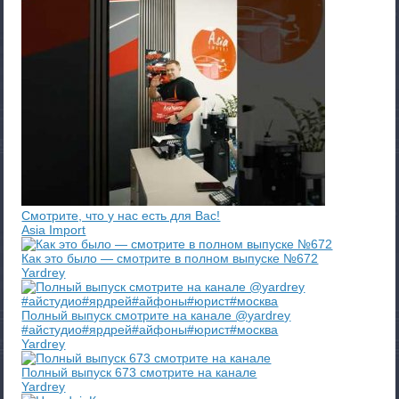
Смотрите, что у нас есть для Вас!
Asia Import
Как это было — смотрите в полном выпуске №672
Yardrey
Полный выпуск смотрите на канале @yardrey
#айстудио#ярдрей#айфоны#юрист#москва
Yardrey
Полный выпуск 673 смотрите на канале
Yardrey