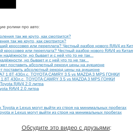
ие ролики про авто:
ения так же круто, как смотрится?
й кроссовер или переплата? Честный разбор нового RAV4 из Китая
адёжности, но бывает и с ней что то не так...
ет поставить абсолютный рекорд цены на аукционе
7 1.8T 430л.с. TOYOTA CAMRY 3.5 vs MAZDA 3 MPS ГОНКИ
yota RAV4 2.0 литра
oyota и Lexus могут выйти из строя на минимальных пробегах
Обсудите это видео с друзьями
: