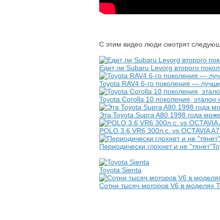
С этим видео люди смотрят следующ
Едет ли Subaru Levorg второго покол
Toyota RAV4 6-го поколения — лучши
Toyota Corolla 10 поколения, эталон н
Эта Toyota Supra A80 1998 года мож
POLO 3.6 VR6 300л.с. vs OCTAVIA A
Периодически глохнет и не "тянет"To
Toyota Sienta
Сотни тысяч моторов V6 в моделях T