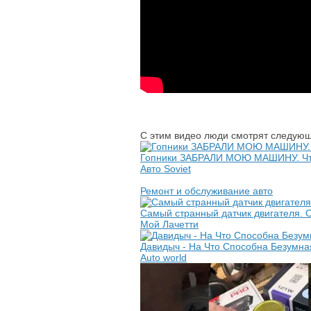
С этим видео люди смотрят следующ
Гопники ЗАБРАЛИ МОЮ МАШИНУ. Что
Авто Soviet
Ремонт и обслуживание авто
Самый странный датчик двигателя. 
Мой Лачетти
Давидыч - На Что Способна Безумна
Auto world