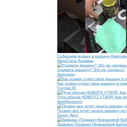
Собираем музыку в машину #автозвук
АвтоСтиль Арзамас
Угадаете машину? Это не «китаец»!
Autonews
Как хозяин отдал свою машину в лев
Format 26
Пути обхода НОВОГО УТИЛЯ. Как при
AvtoRevizorro
Почему все хотят чинить машину на
Ходос Авто
Давидыч Подарил Незнакомой Бабу