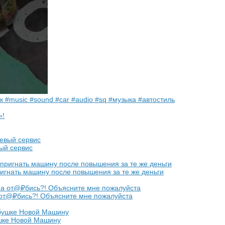
 #music #sound #car #audio #sq #музыка #автостиль
ый сервис
гнать машину после повышения за те же деньги
 от@₽бись?! Объясните мне пожалуйста
шке Новой Машину