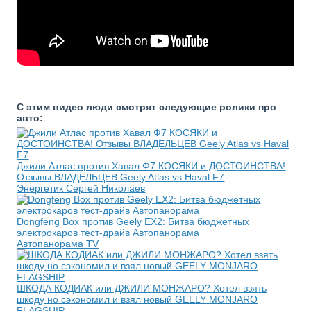
С этим видео люди смотрят следующие ролики про
авто:
Джили Атлас против Хавал Ф7 КОСЯКИ и ДОСТОИНСТВА!
Отзывы ВЛАДЕЛЬЦЕВ Geely Atlas vs Haval F7
Энергетик Сергей Николаев
Dongfeng Box против Geely EX2: Битва бюджетных
электрокаров тест-драйв Автопанорама
Автопанорама TV
ШКОДА КОДИАК или ДЖИЛИ МОНЖАРО? Хотел взять
шкоду но сэкономил и взял новый GEELY MONJARO
FLAGSHIP