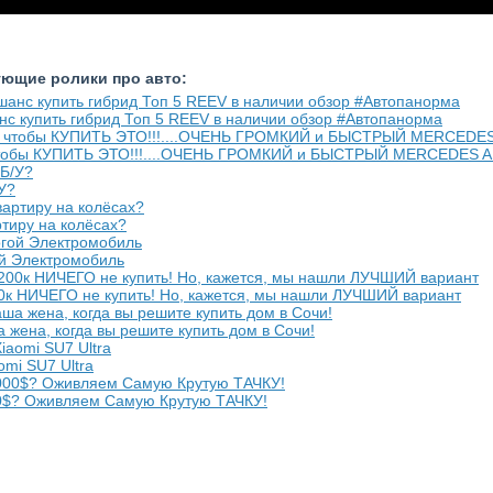
ующие ролики про авто:
нс купить гибрид Топ 5 REEV в наличии обзор #Автопанорма
обы КУПИТЬ ЭТО!!!....ОЧЕНЬ ГРОМКИЙ и БЫСТРЫЙ MERCEDES 
У?
тиру на колёсах?
ой Электромобиль
00к НИЧЕГО не купить! Но, кажется, мы нашли ЛУЧШИЙ вариант
а жена, когда вы решите купить дом в Сочи!
omi SU7 Ultra
00$? Оживляем Самую Крутую ТАЧКУ!