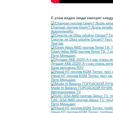
С этим видео люди смотрят след
Changan против Geely? Дуэль китайс
AutoreviewRu
Смогли ли Dilas обойти Osram? Тес
Test lab
Geely Atlas AWD против Tenet T8: 7 
Петр Меньших
Лучшие АКБ 2025! А у нас очень инте
База автозвука R2V
Haval H7 против KGM Torres: тест на
Петр Меньших
Made In Belarus ГОРОДСКОЙ ЛУЧИК и
Автопанорама TV
GAC GS4 AWD против Jetour T1: тру
Петр Меньших
Haval H7 против KGM Torres: турбом