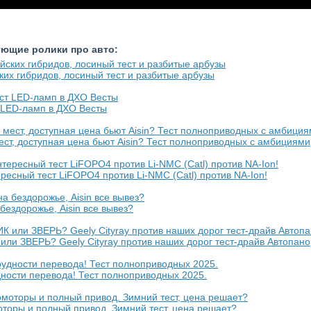
ующие ролики про авто:
ких гибридов, лосиный тест и разбитые арбузы
т LED-ламп в ДХО Весты
мест, доступная цена бьют Aisin? Тест полноприводных с амбициями
ресный тест LiFOPO4 против Li-NMC (Catl) против NA-Ion!
 бездорожье, Aisin все вывез?
ли ЗВЕРЬ? Geely Cityray против наших дорог тест-драйв Автопан
дности перевода! Тест полноприводных 2025.
оторы и полный привод. Зимний тест, цена решает?