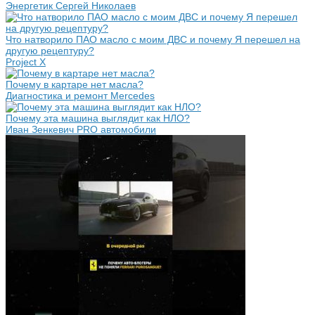
Энергетик Сергей Николаев
Что натворило ПАО масло с моим ДВС и почему Я перешел на
другую рецептуру?
Project X
Почему в картаре нет масла?
Диагностика и ремонт Mercedes
Почему эта машина выглядит как НЛО?
Иван Зенкевич PRO автомобили