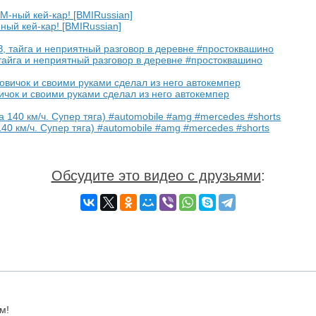
ый кей-кар! [BMIRussian]
тайга и неприятный разговор в деревне #простоквашино
ичок и своими руками сделал из него автокемпер
40 км/ч. Супер тяга) #automobile #amg #mercedes #shorts
Обсудите это видео с друзьями
:
м!