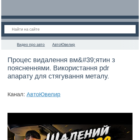
Видео про авто
АвтоЮвелир
Процес видалення вм&#39;ятин з
поясненнями. Використання pdr
апарату для стягування металу.
Канал:
АвтоЮвелир