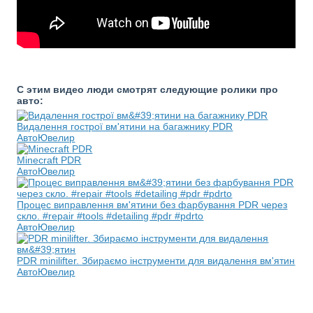
С этим видео люди смотрят следующие ролики про
авто:
Видалення гострої вм'ятини на багажнику PDR
АвтоЮвелир
Minecraft PDR
АвтоЮвелир
Процес виправлення вм'ятини без фарбування PDR через
скло. #repair #tools #detailing #pdr #pdrto
АвтоЮвелир
PDR minilifter. Збираємо інструменти для видалення вм'ятин
АвтоЮвелир