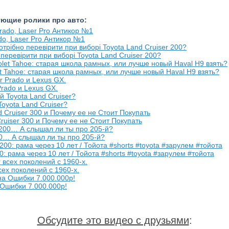
ующие ролики про авто:
do, Laser Pro Антикор №1
 перевірити при виборі Toyota Land Cruiser 200?
et Tahoe: старая школа рамных, или лучше новый Haval H9 взять?
Prado и Lexus GX.
oyota Land Cruiser?
Cruiser 300 и Почему ее не Стоит Покупать
00… А слышал ли ты про 205-й?
0: рама через 10 лет / Тойота #shorts #toyota #зарулем #тойота
сех поколений с 1960-х.
а Ошибки 7.000.000р!
Обсудите это видео с друзьями
: