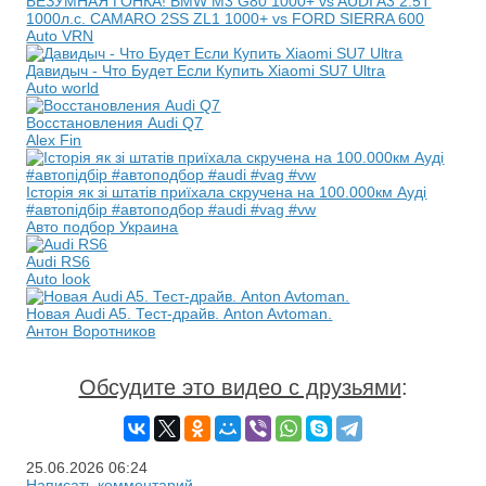
БЕЗУМНАЯ ГОНКА! BMW M3 G80 1000+ vs AUDI A3 2.5T
1000л.с. CAMARO 2SS ZL1 1000+ vs FORD SIERRA 600
Auto VRN
Давидыч - Что Будет Если Купить Xiaomi SU7 Ultra
Auto world
Восстановления Audi Q7
Alex Fin
Історія як зі штатів приїхала скручена на 100.000км Ауді
#автопідбір #автоподбор #audi #vag #vw
Авто подбор Украина
Audi RS6
Auto look
Новая Audi A5. Тест-драйв. Anton Avtoman.
Антон Воротников
Обсудите это видео с друзьями
:
25.06.2026
06:24
Написать комментарий