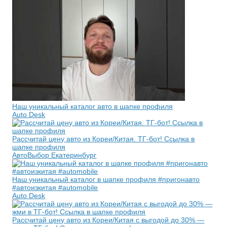
Наш уникальный каталог авто в шапке профиля
Auto Desk
Рассчитай цену авто из Кореи/Китая. ТГ-бот! Ссылка в
шапке профиля
АвтоВыбор Екатеринбург
Наш уникальный каталог в шапке профиля #пригонавто
#автоизкитая #automobile
Auto Desk
Рассчитай цену авто из Кореи/Китая с выгодой до 30% —