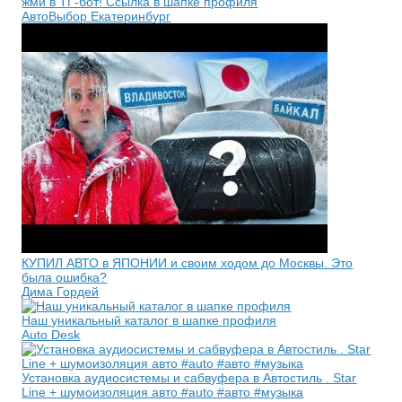
жми в ТГ-бот! Ссылка в шапке профиля
АвтоВыбор Екатеринбург
КУПИЛ АВТО в ЯПОНИИ и своим ходом до Москвы. Это
была ошибка?
Дима Гордей
Наш уникальный каталог в шапке профиля
Auto Desk
Установка аудиосистемы и сабвуфера в Автостиль . Star
Line + шумоизоляция авто #auto #авто #музыка