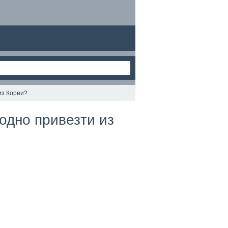
 из Кореи?
годно привезти из