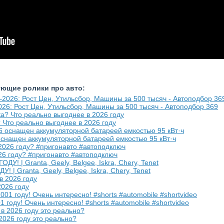
ующие ролики про авто:
: Рост Цен, Утильсбор, Машины за 500 тысяч - Автоподбор 369
? Что реально выгоднее в 2026 году
оснащен аккумуляторной батареей емкостью 95 кВт·ч
026 году? #пригонавто #автоподключ
| Granta, Geely, Belgee, Iskra, Chery, Tenet
2026 году
1 году! Очень интересно! #shorts #automobile #shortvideo
2026 году это реально?