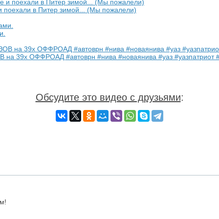
 поехали в Питер зимой... (Мы пожалели)
и.
 на 39х ОФФРОАД #автоврн #нива #новаянива #уаз #уазпатриот 
Обсудите это видео с друзьями
:
м!