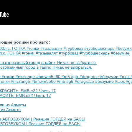
ующие ролики про авто:
л.с. ГОНКА #гонки #тазывалят #турбоваз #турбошеснарь #безумие
 отрезанный город в тайге. Никак не выбраться.
онки #nissangtr #bmwm5e60 #m5 #gtr #dragrace #безумие #шок #gt
АСИТЬ. БМВ е32 Часть 17
 из Алматы
 АВТОЗВУКОМ | Реакция ГОРДЕЯ на БАСЫ