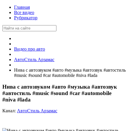
Главная
Все видео
Рубрикатор
Видео про авто
АвтоСтиль Арзамас
Нива с автозвуком #авто #музыка #автозвук #автостиль
#music #sound #car #automobile #niva #lada
Нива с автозвуком #авто #музыка #автозвук
#автостиль #music #sound #car #automobile
#niva #lada
Канал:
АвтоСтиль Арзамас