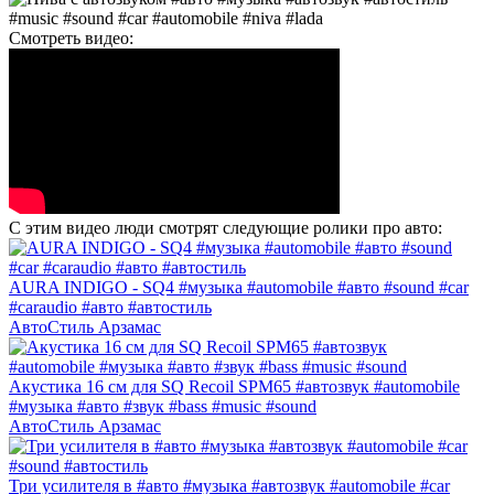
Смотреть видео:
С этим видео люди смотрят следующие ролики про авто:
AURA INDIGO - SQ4 #музыка #automobile #авто #sound #car
#caraudio #авто #автостиль
АвтоСтиль Арзамас
Акустика 16 см для SQ Recoil SPM65 #автозвук #automobile
#музыка #авто #звук #bass #music #sound
АвтоСтиль Арзамас
Три усилителя в #авто #музыка #автозвук #automobile #car