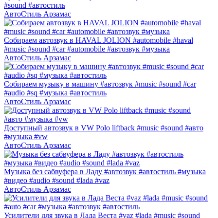
#sound #автостиль
АвтоСтиль Арзамас
Собираем автозвук в HAVAL JOLION #automobile #haval
#music #sound #car #automobile #автозвук #музыка
АвтоСтиль Арзамас
Собираем музыку в машину #автозвук #music #sound #car
#audio #sq #музыка #автостиль
АвтоСтиль Арзамас
Доступный автозвук в VW Polo liftback #music #sound #авто
#музыка #vw
АвтоСтиль Арзамас
Музыка без сабвуфера в Ладу #автозвук #автостиль #музыка
#видео #audio #sound #lada #vaz
АвтоСтиль Арзамас
Усилители для звука в Лада Веста #vaz #lada #music #sound