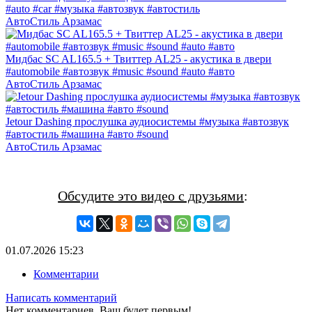
#auto #car #музыка #автозвук #автостиль
АвтоСтиль Арзамас
Мидбас SC AL165.5 + Твиттер AL25 - акустика в двери
#automobile #автозвук #music #sound #auto #авто
АвтоСтиль Арзамас
Jetour Dashing прослушка аудиосистемы #музыка #автозвук
#автостиль #машина #авто #sound
АвтоСтиль Арзамас
Обсудите это видео с друзьями
:
01.07.2026
15:23
Комментарии
Написать комментарий
Нет комментариев. Ваш будет первым!