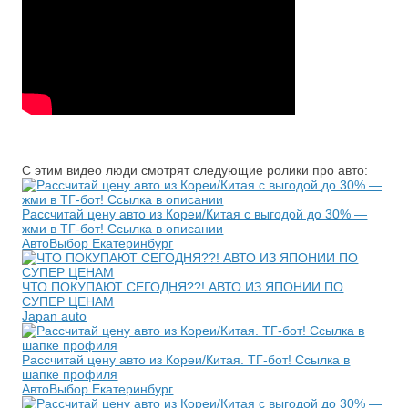
С этим видео люди смотрят следующие ролики про авто:
Рассчитай цену авто из Кореи/Китая с выгодой до 30% —
жми в ТГ-бот! Ссылка в описании
АвтоВыбор Екатеринбург
ЧТО ПОКУПАЮТ СЕГОДНЯ??! АВТО ИЗ ЯПОНИИ ПО
СУПЕР ЦЕНАМ
Japan auto
Рассчитай цену авто из Кореи/Китая. ТГ-бот! Ссылка в
шапке профиля
АвтоВыбор Екатеринбург