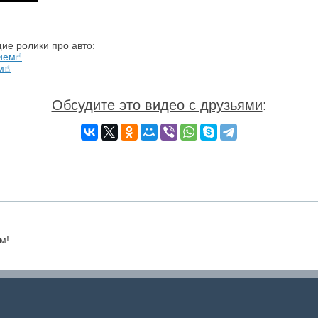
ие ролики про авто:
☝️
Обсудите это видео с друзьями
:
м!