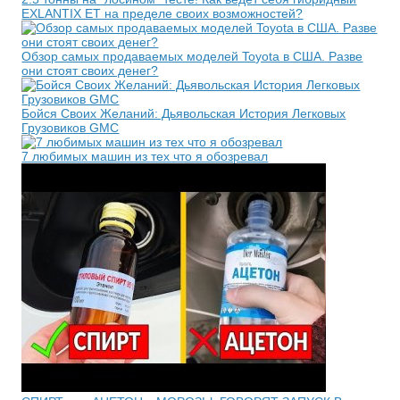
EXLANTIX ET на пределе своих возможностей?
Обзор самых продаваемых моделей Toyota в США. Разве
они стоят своих денег?
Бойся Своих Желаний: Дьявольская История Легковых
Грузовиков GMC
7 любимых машин из тех что я обозревал