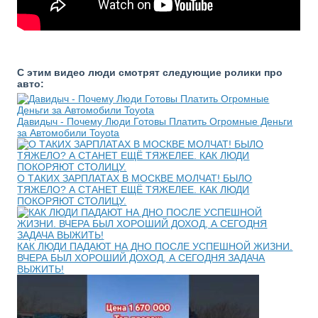
С этим видео люди смотрят следующие ролики про
авто:
Давидыч - Почему Люди Готовы Платить Огромные Деньги
за Автомобили Toyota
О ТАКИХ ЗАРПЛАТАХ В МОСКВЕ МОЛЧАТ! БЫЛО
ТЯЖЕЛО? А СТАНЕТ ЕЩЁ ТЯЖЕЛЕЕ. КАК ЛЮДИ
ПОКОРЯЮТ СТОЛИЦУ.
КАК ЛЮДИ ПАДАЮТ НА ДНО ПОСЛЕ УСПЕШНОЙ ЖИЗНИ.
ВЧЕРА БЫЛ ХОРОШИЙ ДОХОД, А СЕГОДНЯ ЗАДАЧА
ВЫЖИТЬ!