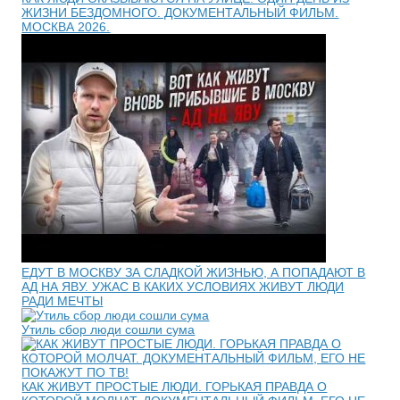
ЖИЗНИ БЕЗДОМНОГО. ДОКУМЕНТАЛЬНЫЙ ФИЛЬМ.
МОСКВА 2026.
ЕДУТ В МОСКВУ ЗА СЛАДКОЙ ЖИЗНЬЮ, А ПОПАДАЮТ В
АД НА ЯВУ. УЖАС В КАКИХ УСЛОВИЯХ ЖИВУТ ЛЮДИ
РАДИ МЕЧТЫ
Утиль сбор люди сошли сума
КАК ЖИВУТ ПРОСТЫЕ ЛЮДИ. ГОРЬКАЯ ПРАВДА О