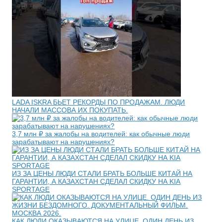
LADA ISKRA БЬЕТ РЕКОРДЫ ПО ПРОДАЖАМ. ЛЮДИ
НАЧАЛИ МАССОВА ИХ ПОКУПАТЬ.
3,7 млн ₽ за жалобы на водителей: как обычные люди
зарабатывают на нарушениях?
ИЗ ЗА ЦЕНЫ ЛЮДИ СТАЛИ БРАТЬ БОЛЬШЕ КИТАЙ НА
ГАРАНТИИ, А КАЗАХСТАН СДЕЛАЛ СКИДКУ НА KIA
SPORTAGE
КАК ЛЮДИ ОКАЗЫВАЮТСЯ НА УЛИЦЕ. ОДИН ДЕНЬ ИЗ