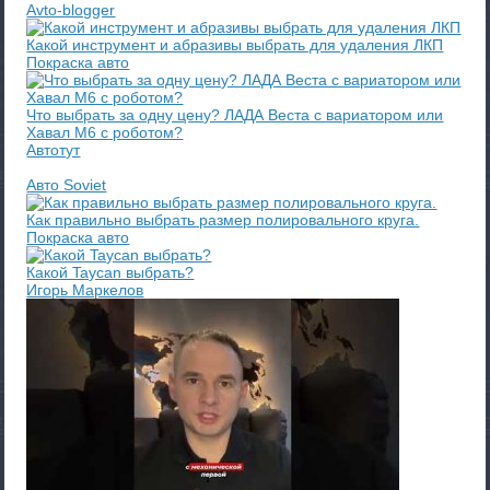
Avto-blogger
Какой инструмент и абразивы выбрать для удаления ЛКП
Покраска авто
Что выбрать за одну цену? ЛАДА Веста с вариатором или
Хавал М6 с роботом?
Автотут
Авто Soviet
Как правильно выбрать размер полировального круга.
Покраска авто
Какой Taycan выбрать?
Игорь Маркелов