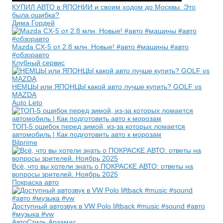
КУПИЛ АВТО в ЯПОНИИ и своим ходом до Москвы. Это
была ошибка?
Дима Гордей
Mazda CX-5 от 2.8 млн. Новые! #авто #машины #авто
#обзоравто
Клубный сервис
НЕМЦЫ или ЯПОНЦЫ какой авто лучше купить? GOLF vs
MAZDA
Auto Leto
ТОП-5 ошибок перед зимой, из-за которых ломается
автомобиль | Как подготовить авто к морозам
Bilprime
Всё, что вы хотели знать о ПОКРАСКЕ АВТО: ответы на
вопросы зрителей. Ноябрь 2025
Покраска авто
Доступный автозвук в VW Polo liftback #music #sound #авто
#музыка #vw
АвтоСтиль Арзамас