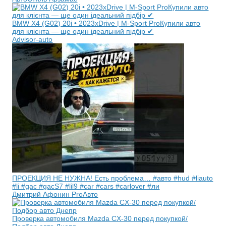
BMW X4 (G02) 20i • 2023xDrive | M-Sport ProКупили авто
для клієнта — ще один ідеальний підбір ✔️
Advisor-auto
ПРОЕКЦИЯ НЕ НУЖНА! Есть проблема… #авто #hud #liauto
#li #gac #gacS7 #lil9 #car #cars #carlover #ли
Дмитрий Афонин ProАвто
Проверка автомобиля Mazda CX-30 перед покупкой/